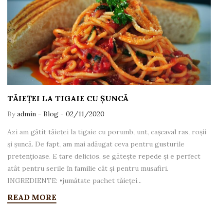
TĂIEȚEI LA TIGAIE CU ȘUNCĂ
By
admin
-
Blog
-
02/11/2020
Azi am gătit tăieței la tigaie cu porumb, unt, cașcaval ras, roșii
și șuncă. De fapt, am mai adăugat ceva pentru gusturile
pretențioase. E tare delicios, se gătește repede și e perfect
atât pentru serile în familie cât și pentru musafiri.
INGREDIENTE: •jumătate pachet tăieței...
READ MORE