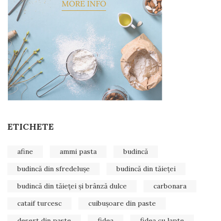
ETICHETE
afine
ammi pasta
budincă
budincă din sfredelușe
budincă din tăieței
budincă din tăieței și brânză dulce
carbonara
cataif turcesc
cuibușoare din paste
desert din paste
fidea
fidea cu lapte