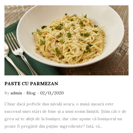
PASTE CU PARMEZAN
By
admin
-
Blog
-
02/11/2020
Chiar dacă poftele dau năvală seara, o masă ușoară este
succesul unei stări de bine și a unui somn liniștit. Știm cât e de
greu să te abții de la bunișor, dar cine spune că bunișorul nu
poate fi pregătit din puține ingrediente? Iată, vă...