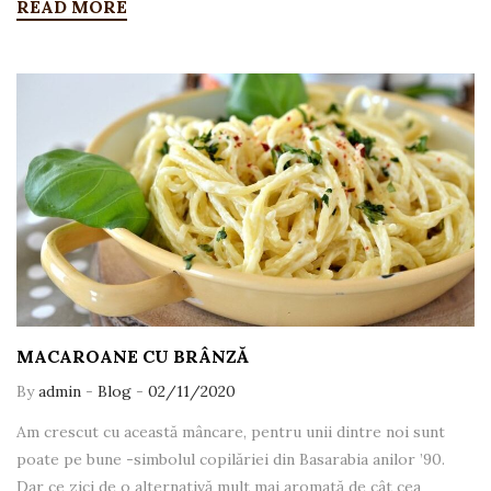
READ MORE
MACAROANE CU BRÂNZĂ
By
admin
-
Blog
-
02/11/2020
Am crescut cu această mâncare, pentru unii dintre noi sunt
poate pe bune -simbolul copilăriei din Basarabia anilor ’90.
Dar ce zici de o alternativă mult mai aromată de cât cea