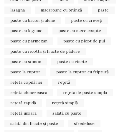
lasagna
macaroane cu brânză
paste
paste cu bacon și alune
paste cu creveți
paste cu legume
paste cu mere coapte
paste cu parmezan
paste cu piept de pui
paste cu ricotta și fructe de pădure
paste cu somon
paste cu vinete
paste la cuptor
paste la cuptor cu friptură
rețeta copilăriei
rețetă
rețetă chinezească
rețetă de paste simplă
rețetă rapidă
rețetă simplă
rețetă ușoară
salată cu paste
salată din fructe și paste
sfredeluse