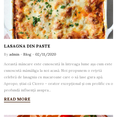
LASAGNA DIN PASTE
By
admin
-
Blog
-
02/11/2020
Această mâncare este cunoscută în întreaga lume așa cum este
cunoscută mămăliga la noi acasă. Noi propunem o rețetă
celebră de lasagnia cu macaroane care o să lase gura apă.
Apropo, știai că Cicero – orator excepțional și om prolific cu o
profundă influență asupra...
READ MORE