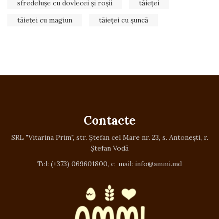
sfredelușe cu dovlecei și roșii
tăieței
tăieței cu magiun
tăieței cu șuncă
Contacte
SRL "Vitarina Prim", str. Ștefan cel Mare nr. 23, s. Antonești, r.
Ștefan Vodă
Tel: (+373) 069601800, e-mail: info@ammi.md