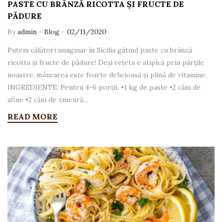
PASTE CU BRÂNZĂ RICOTTA ȘI FRUCTE DE
PĂDURE
By
admin
-
Blog
-
02/11/2020
Putem călători imaginar în Sicilia gătind paste cu brânză
ricotta și fructe de pădure! Deși rețeta e atipică prin părțile
noastre, mâncarea este foarte delicioasă și plină de vitamine.
INGREDIENTE: Pentru 4-6 porții. •1 kg de paste •2 căni de
afine •2 căni de zmeură...
READ MORE