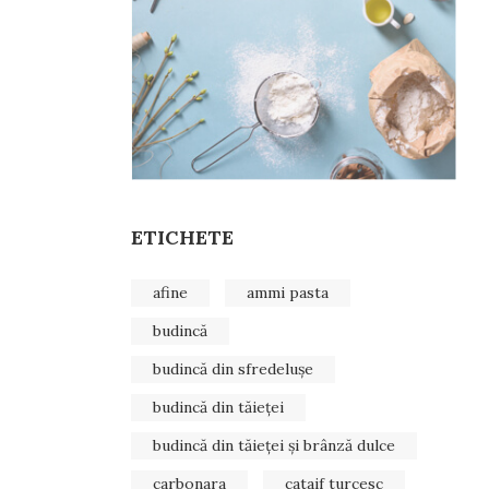
ETICHETE
afine
ammi pasta
budincă
budincă din sfredelușe
budincă din tăieței
budincă din tăieței și brânză dulce
carbonara
cataif turcesc