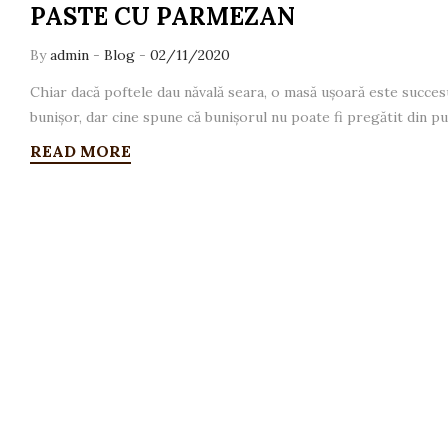
PASTE CU PARMEZAN
By
admin
-
Blog
-
02/11/2020
Chiar dacă poftele dau năvală seara, o masă ușoară este succesul 
bunișor, dar cine spune că bunișorul nu poate fi pregătit din puț
READ MORE