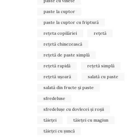
paste cu vinete
paste la cuptor
paste la cuptor cu friptură
rețeta copilăriei
rețetă
rețetă chinezească
rețetă de paste simplă
rețetă rapidă
rețetă simplă
rețetă ușoară
salată cu paste
salată din fructe și paste
sfredeluse
sfredelușe cu dovlecei și roșii
tăieței
tăieței cu magiun
tăieței cu șuncă