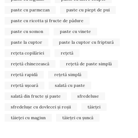
paste cu parmezan
paste cu piept de pui
paste cu ricotta și fructe de pădure
paste cu somon
paste cu vinete
paste la cuptor
paste la cuptor cu friptură
rețeta copilăriei
rețetă
rețetă chinezească
rețetă de paste simplă
rețetă rapidă
rețetă simplă
rețetă ușoară
salată cu paste
salată din fructe și paste
sfredeluse
sfredelușe cu dovlecei și roșii
tăieței
tăieței cu magiun
tăieței cu șuncă