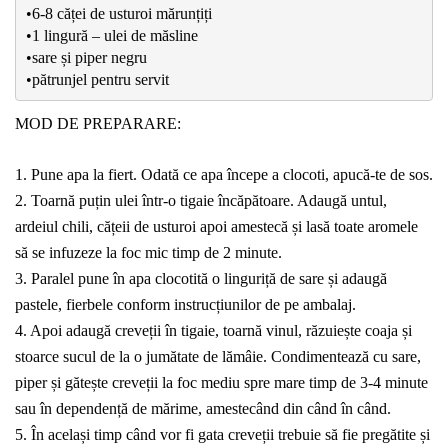
•6-8 căței de usturoi mărunțiți
•1 lingură – ulei de măsline
•sare și piper negru
•pătrunjel pentru servit
MOD DE PREPARARE:
1. Pune apa la fiert. Odată ce apa începe a clocoti, apucă-te de sos.
2. Toarnă puțin ulei într-o tigaie încăpătoare. Adaugă untul,
ardeiul chili, cățeii de usturoi apoi amestecă și lasă toate aromele
să se infuzeze la foc mic timp de 2 minute.
3. Paralel pune în apa clocotită o linguriță de sare și adaugă
pastele, fierbele conform instrucțiunilor de pe ambalaj.
4. Apoi adaugă creveții în tigaie, toarnă vinul, răzuiește coaja și
stoarce sucul de la o jumătate de lămâie. Condimentează cu sare,
piper și gătește creveții la foc mediu spre mare timp de 3-4 minute
sau în dependență de mărime, amestecând din când în când.
5. În același timp când vor fi gata creveții trebuie să fie pregătite și