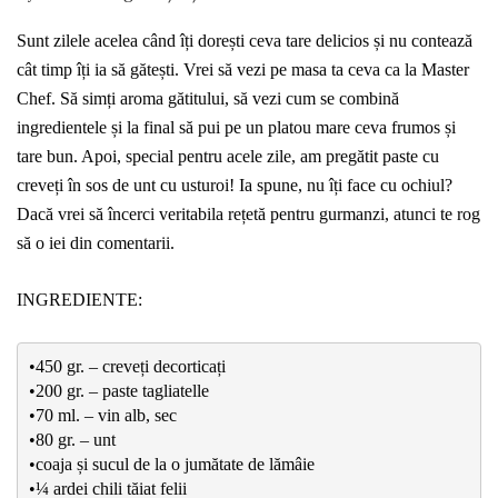
Sunt zilele acelea când îți dorești ceva tare delicios și nu contează
cât timp îți ia să gătești. Vrei să vezi pe masa ta ceva ca la Master
Chef. Să simți aroma gătitului, să vezi cum se combină
ingredientele și la final să pui pe un platou mare ceva frumos și
tare bun. Apoi, special pentru acele zile, am pregătit paste cu
creveți în sos de unt cu usturoi! Ia spune, nu îți face cu ochiul?
Dacă vrei să încerci veritabila rețetă pentru gurmanzi, atunci te rog
să o iei din comentarii.
INGREDIENTE:
•450 gr. – creveți decorticați
•200 gr. – paste tagliatelle
•70 ml. – vin alb, sec
•80 gr. – unt
•coaja și sucul de la o jumătate de lămâie
•¼ ardei chili tăiat felii