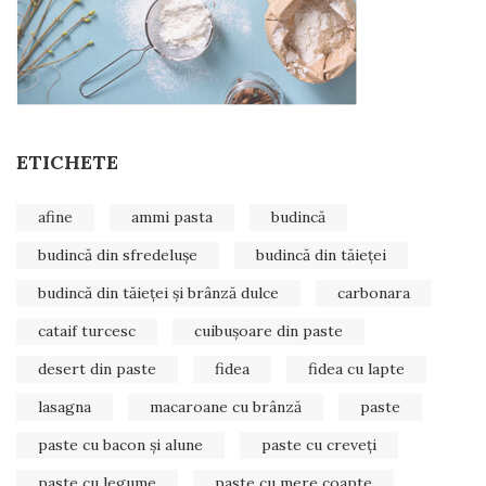
ETICHETE
afine
ammi pasta
budincă
budincă din sfredelușe
budincă din tăieței
budincă din tăieței și brânză dulce
carbonara
cataif turcesc
cuibușoare din paste
desert din paste
fidea
fidea cu lapte
lasagna
macaroane cu brânză
paste
paste cu bacon și alune
paste cu creveți
paste cu legume
paste cu mere coapte