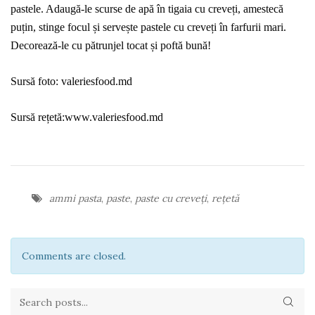
pastele. Adaugă-le scurse de apă în tigaia cu creveți, amestecă
puțin, stinge focul și servește pastele cu creveți în farfurii mari.
Decorează-le cu pătrunjel tocat și poftă bună!
Sursă foto: valeriesfood.md
Sursă rețetă:
www.valeriesfood.md
ammi pasta
,
paste
,
paste cu creveți
,
rețetă
Comments are closed.