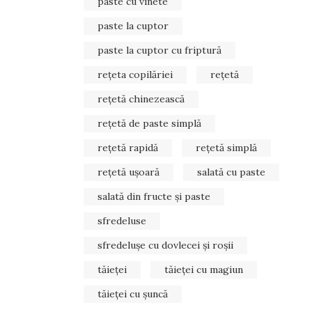
paste cu vinete
paste la cuptor
paste la cuptor cu friptură
rețeta copilăriei
rețetă
rețetă chinezească
rețetă de paste simplă
rețetă rapidă
rețetă simplă
rețetă ușoară
salată cu paste
salată din fructe și paste
sfredeluse
sfredelușe cu dovlecei și roșii
tăieței
tăieței cu magiun
tăieței cu șuncă