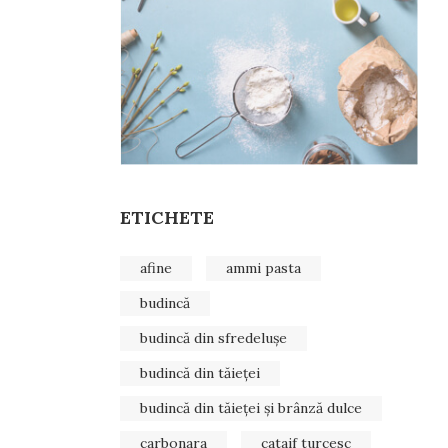
ETICHETE
afine
ammi pasta
budincă
budincă din sfredelușe
budincă din tăieței
budincă din tăieței și brânză dulce
carbonara
cataif turcesc